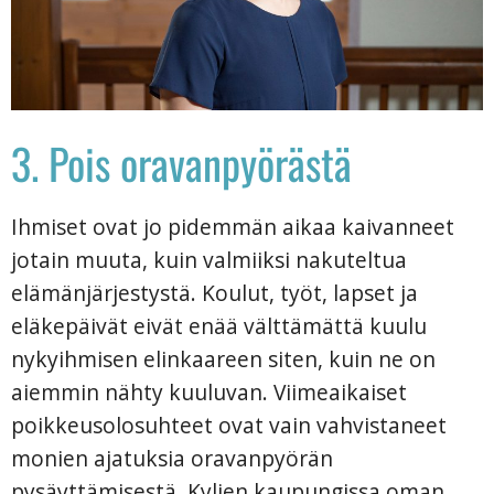
3. Pois oravanpyörästä
Ihmiset ovat jo pidemmän aikaa kaivanneet
jotain muuta, kuin valmiiksi nakuteltua
elämänjärjestystä. Koulut, työt, lapset ja
eläkepäivät eivät enää välttämättä kuulu
nykyihmisen elinkaareen siten, kuin ne on
aiemmin nähty kuuluvan. Viimeaikaiset
poikkeusolosuhteet ovat vain vahvistaneet
monien ajatuksia oravanpyörän
pysäyttämisestä. Kylien kaupungissa oman