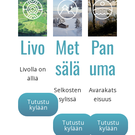
Livo
Met
Pan
sälä
uma
Livolla on
älliä
Selkosten
Avarakats
sylissä
eisuus
Tutustu
kylään
Tutustu
Tutustu
kylään
kylään