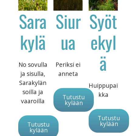
Sara
Siur
Syöt
kylä
ua
ekyl
ä
No sovulla
Periksi ei
ja sisulla,
anneta
Sarakylän
Huippupai
soilla ja
kka
Tutustu
vaaroilla
kylään
Tutustu
kylään
Tutustu
kylään