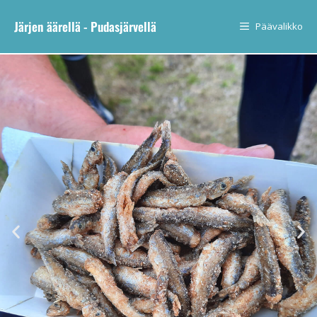
Järjen äärellä - Pudasjärvellä
Päävalikko