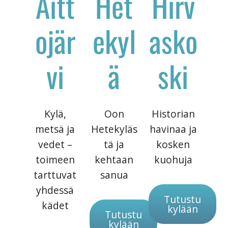
Aitt
Het
Hirv
ojär
ekyl
asko
vi
ä
ski
Kylä,
Oon
Historian
metsä ja
Hetekyläs
havinaa ja
vedet –
tä ja
kosken
toimeen
kehtaan
kuohuja
tarttuvat
sanua
yhdessä
Tutustu
kädet
kylään
Tutustu
kylään