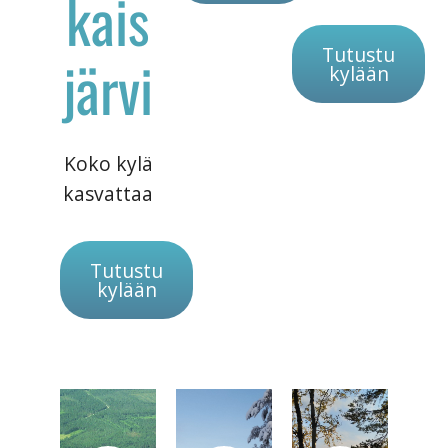
kais
Tutustu
järvi
kylään
Koko kylä
kasvattaa
Tutustu
kylään