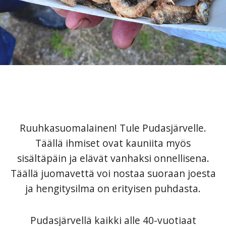
ELÄ
ELÄ
ELÄ
ELÄ
ELÄ
ELÄ
ELÄ
ELÄ
ELÄ
ELÄ
ELÄ
ELÄ
IHMEESS
IHMEESS
IHMEESS
IHMEESS
IHMEESS
IHMEESS
IHMEESS
IHMEESS
IHMEESS
IHMEESS
IHMEESS
IHMEESS
Ä
Ä
Ä
Ä
Ä
Ä
Ä
Ä
Ä
Ä
Ä
Ä
Ruuhkasuomalainen! Tule Pudasjärvelle.
Täällä ihmiset ovat kauniita myös
sisältäpäin ja elävät vanhaksi onnellisena.
Täällä juomavettä voi nostaa suoraan joesta
ja hengitysilma on erityisen puhdasta.
Pudasjärvellä kaikki alle 40-vuotiaat