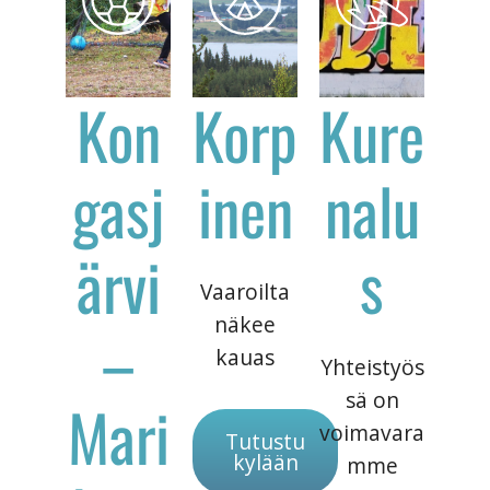
Kon
Korp
Kure
gasj
inen
nalu
ärvi
s
Vaaroilta
näkee
–
kauas
Yhteistyös
sä on
Mari
voimavara
Tutustu
kylään
mme