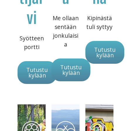
vi
Me ollaan
Kipinästä
sentään
tuli syttyy
jonkulaisi
Syötteen
a
portti
Tutustu
kylään
Tutustu
Tutustu
kylään
kylään