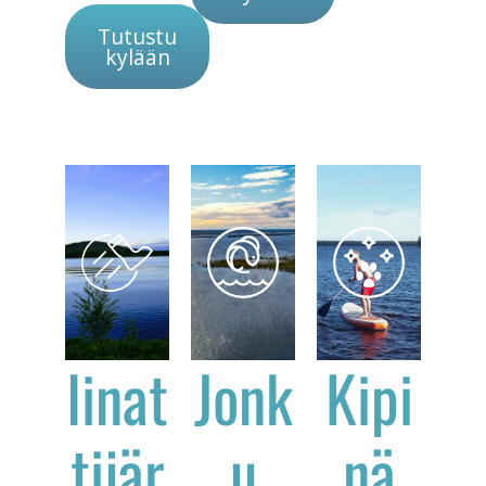
Tutustu
kylään
Iinat
Jonk
Kipi
tijär
u
nä