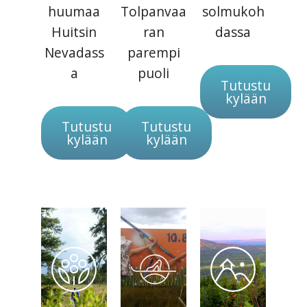
huumaa
Tolpanvaa
solmukoh
Huitsin
ran
dassa
Nevadass
parempi
a
puoli
Tutustu
kylään
Tutustu
Tutustu
kylään
kylään