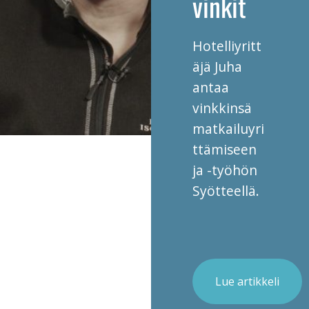
vinkit
Hotelliyritt
äjä Juha
antaa
vinkkinsä
matkailuyri
ttämiseen
ja -työhön
Syötteellä.
Lue artikkeli