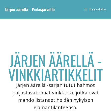
Järjen äärellä - Pudasjärvellä
Päävalikko
JÄRJEN ÄÄRELLÄ -
VINKKIARTIKKELIT
Järjen äärellä -sarjan tutut hahmot
paljastavat omat vinkkinsä, jotka ovat
mahdollistaneet heidän nykyisen
elämäntilanteensa.