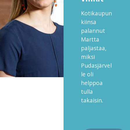
Kotikaupun
kiinsa
palannut
Martta
paljastaa,
miksi
Pudasjärvel
le oli
helppoa
tulla
takaisin.