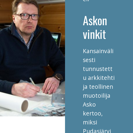
Askon
vinkit
Kansainväli
sesti
tunnustett
u arkkitehti
ja teollinen
muotoilija
Asko
kertoo,
miksi
Pudasjärvi