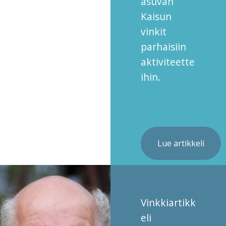
asuvan
Kaisun
vinkit
parhaisiin
aktiviteette
ihin.
Lue artikkeli
Vinkkiartikk
eli