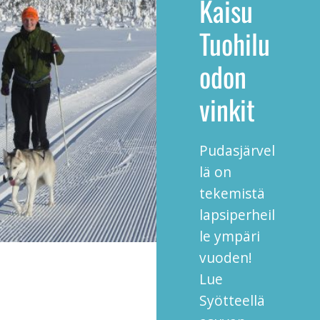
Kaisu
Tuohilu
odon
vinkit
Pudasjärvel
lä on
tekemistä
lapsiperheil
le ympäri
vuoden!
Lue
Syötteellä