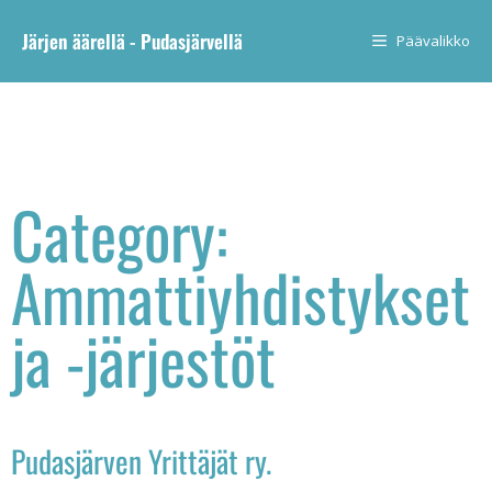
Järjen äärellä - Pudasjärvellä
Päävalikko
Category:
Ammattiyhdistykset
ja -järjestöt
Pudasjärven Yrittäjät ry.