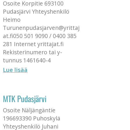
Osoite Korpitie 693100
Pudasjärvi Yhteyshenkilö
Heimo
Turunenpudasjarven@yrittaj
at.fi050 501 9090 / 0400 385
281 Internet yrittajat.fi
Rekisterinumero tai y-
tunnus 1461640-4
Lue lisää
MTK Pudasjärvi
Osoite Näljängäntie
196693390 Puhoskylä
Yhteyshenkilö Juhani