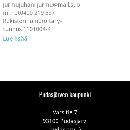
Jurmujuhani.jurmu@mail.suo
mi.net0400 219 597
Rekisterinumero tai y-
tunnus 1101004-4
Lue lisää
Pudasjärven kaupunki
Varsitie 7
93100 Pudasjärvi
pudasjarvi.fi