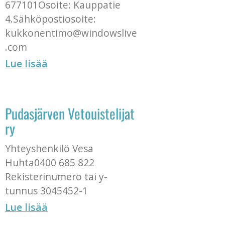
677101Osoite: Kauppatie
4.Sähköpostiosoite:
kukkonentimo@windowslive
.com
Lue lisää
Pudasjärven Vetouistelijat
ry
Yhteyshenkilö Vesa
Huhta0400 685 822
Rekisterinumero tai y-
tunnus 3045452-1
Lue lisää