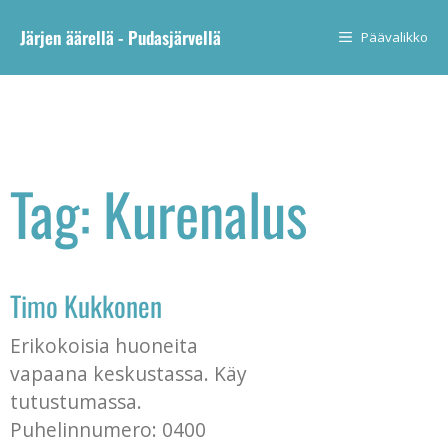
Järjen äärellä - Pudasjärvellä
Päävalikko
Tag: Kurenalus
Timo Kukkonen
Erikokoisia huoneita
vapaana keskustassa. Käy
tutustumassa.
Puhelinnumero: 0400