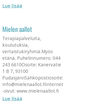
Lue lisää
Mielen aallot
Terapiapalveluita,
koulutuksia,
vertaistukiryhmiä.Myös
etänä. Puhelinnumero: 044
243 6610Osoite: Kanervatie
1 B 7, 93100
PudasjärviSähköpostiosoite:
info@mielenaallot.fiInternet
-sivut: www.mielenaallot.fi
Lue lisää