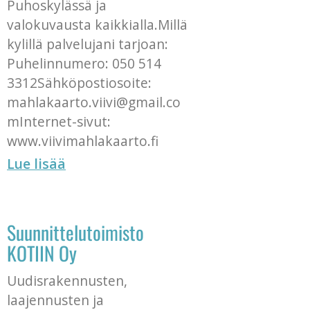
Puhoskylässä ja
valokuvausta kaikkialla.Millä
kylillä palvelujani tarjoan:
Puhelinnumero: 050 514
3312Sähköpostiosoite:
mahlakaarto.viivi@gmail.co
mInternet-sivut:
www.viivimahlakaarto.fi
Lue lisää
Suunnittelutoimisto
KOTIIN Oy
Uudisrakennusten,
laajennusten ja