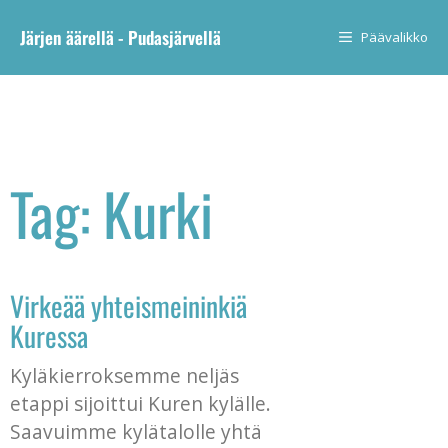
Järjen äärellä - Pudasjärvellä
Päävalikko
Tag: Kurki
Virkeää yhteismeininkiä
Kuressa
Kyläkierroksemme neljäs
etappi sijoittui Kuren kylälle.
Saavuimme kylätalolle yhtä