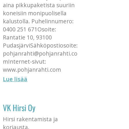
aina pikkupaketista suuriin
koneisiin monipuolisella
kalustolla. Puhelinnumero:
0400 251 671Osoite:
Rantatie 10, 93100
PudasjärviSähköpostiosoite:
pohjanrahti@pohjanrahti.co
mInternet-sivut:
www.pohjanrahti.com
Lue lisää
VK Hirsi Oy
Hirsi rakentamista ja
korjausta.