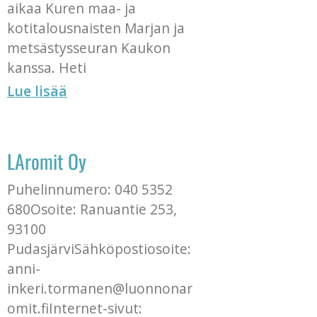
aikaa Kuren maa- ja
kotitalousnaisten Marjan ja
metsästysseuran Kaukon
kanssa. Heti
Lue lisää
LAromit Oy
Puhelinnumero: 040 5352
680Osoite: Ranuantie 253,
93100
PudasjärviSähköpostiosoite:
anni-
inkeri.tormanen@luonnonar
omit.fiInternet-sivut: