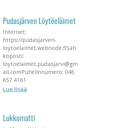
Pudasjärven Löytöeläimet
Internet:
https://pudasjarven-
loytoelaimet.webnode.fiSäh
köposti:
loytoelaimet.pudasjarvi@gm
ail.comPuhelinnumero: 046
657 4161
Lue lisää
Lukkomatti