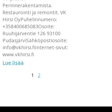
Perinnerakentamista.
Restaurointi ja remontit. VK
Hirsi OyPuhelinnumero:
+358400685083Osoite:
Ruuhijärventie 126 93100
PudasjärviSähköpostiosoite:
info@vkhirsi.fiInternet-sivut:
www.vkhirsi.fi
Lue lisää
1
2