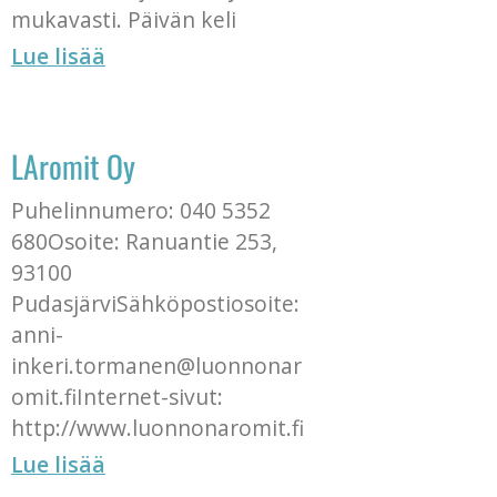
mukavasti. Päivän keli
Lue lisää
LAromit Oy
Puhelinnumero: 040 5352
680Osoite: Ranuantie 253,
93100
PudasjärviSähköpostiosoite:
anni-
inkeri.tormanen@luonnonar
omit.fiInternet-sivut:
http://www.luonnonaromit.fi
Lue lisää