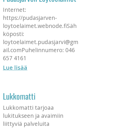
Internet:
https://pudasjarven-
loytoelaimet.webnode.fiSäh
köposti:
loytoelaimet.pudasjarvi@gm
ail.comPuhelinnumero: 046
657 4161
Lue lisää
Lukkomatti
Lukkomatti tarjoaa
lukitukseen ja avaimiin
liittyviä palveluita