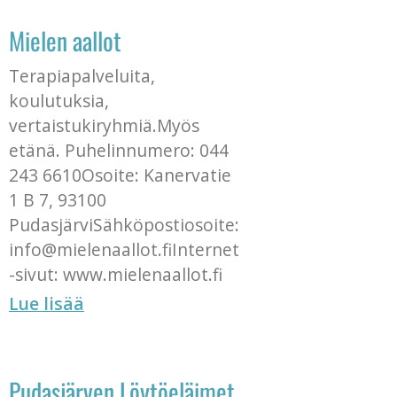
Mielen aallot
Terapiapalveluita,
koulutuksia,
vertaistukiryhmiä.Myös
etänä. Puhelinnumero: 044
243 6610Osoite: Kanervatie
1 B 7, 93100
PudasjärviSähköpostiosoite:
info@mielenaallot.fiInternet
-sivut: www.mielenaallot.fi
Lue lisää
Pudasjärven Löytöeläimet