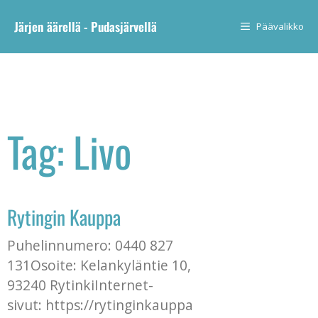
Järjen äärellä - Pudasjärvellä
Päävalikko
Tag: Livo
Rytingin Kauppa
Puhelinnumero: 0440 827
131Osoite: Kelankyläntie 10,
93240 RytinkiInternet-
sivut: https://rytinginkauppa