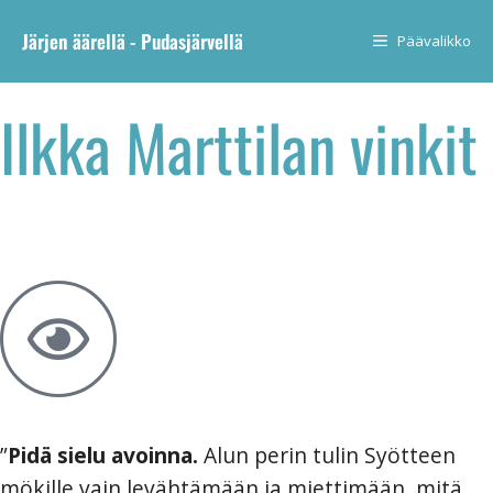
Järjen äärellä - Pudasjärvellä
Päävalikko
Ilkka Marttilan vinkit
Näin uskallat tehdä muutoksen
”
Pidä sielu avoinna.
Alun perin tulin Syötteen
mökille vain levähtämään ja miettimään, mitä