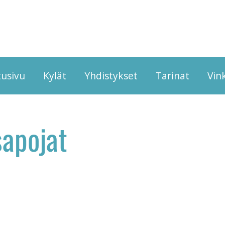
tusivu
Kylät
Yhdistykset
Tarinat
Vink
sapojat