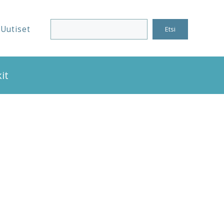
Uutiset
Etsi
it