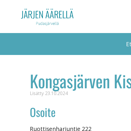
E
Kongasjärven Ki
Lisätty
23.10.2024
Osoite
Ruottisenharjuntie 222