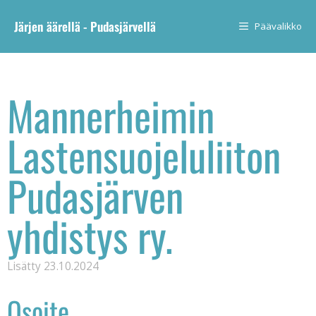
Järjen äärellä - Pudasjärvellä
Päävalikko
Mannerheimin
Lastensuojeluliiton
Pudasjärven
yhdistys ry.
Lisätty
23.10.2024
Osoite