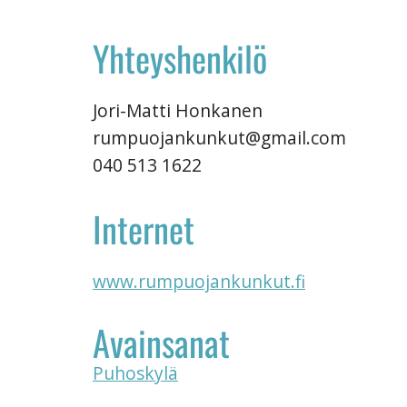
Yhteyshenkilö
Jori-Matti Honkanen
rumpuojankunkut@gmail.com
040 513 1622
Internet
www.rumpuojankunkut.fi
Avainsanat
Puhoskylä