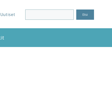
Uutiset
Etsi
it