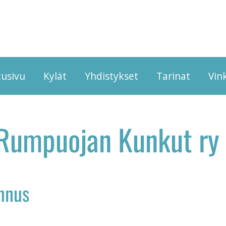
tusivu
Kylät
Yhdistykset
Tarinat
Vink
Rumpuojan Kunkut ry
unnus