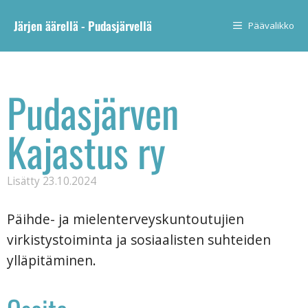
Järjen äärellä - Pudasjärvellä
Päävalikko
Pudasjärven
Kajastus ry
Lisätty
23.10.2024
Päihde- ja mielenterveyskuntoutujien
virkistystoiminta ja sosiaalisten suhteiden
ylläpitäminen.