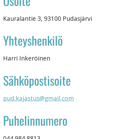
Osoite
Kauralantie 3, 93100 Pudasjärvi
Yhteyshenkilö
Harri Inkeröinen
Sähköpostisoite
pud.kajastus@gmail.com
Puhelinnumero
044 984 8813