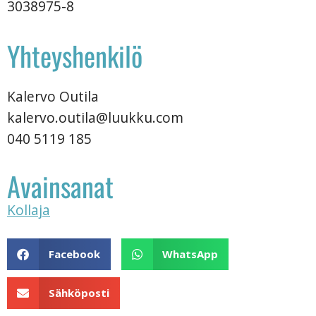
3038975-8
Yhteyshenkilö
Kalervo Outila
kalervo.outila@luukku.com
040 5119 185
Avainsanat
Kollaja
Facebook
WhatsApp
Sähköposti