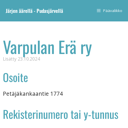
Järjen äärellä - Pudasjärvellä
Päävalikko
Varpulan Erä ry
Lisätty
23.10.2024
Osoite
Petäjäkankaantie 1774
Rekisterinumero tai y-tunnus