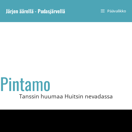
Järjen äärellä - Pudasjärvellä
Päävalikko
Pintamo
Tanssin huumaa Huitsin nevadassa