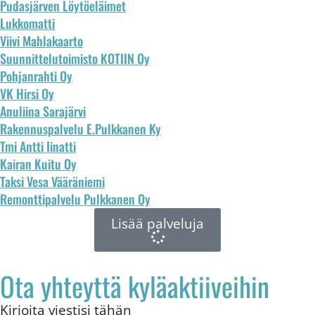
Pudasjärven Löytöeläimet
Lukkomatti
Viivi Mahlakaarto
Suunnittelutoimisto KOTIIN Oy
Pohjanrahti Oy
VK Hirsi Oy
Anuliina Sarajärvi
Rakennuspalvelu E.Pulkkanen Ky
Tmi Antti Iinatti
Kairan Kuitu Oy
Taksi Vesa Vääräniemi
Remonttipalvelu Pulkkanen Oy
Lisää palveluja
Ota yhteyttä kyläaktiiveihin
Kirjoita viestisi tähän