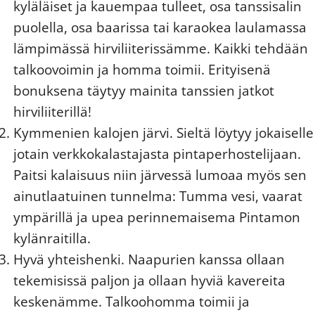
kyläläiset ja kauempaa tulleet, osa tanssisalin
puolella, osa baarissa tai karaokea laulamassa
lämpimässä hirviliiterissämme. Kaikki tehdään
talkoovoimin ja homma toimii. Erityisenä
bonuksena täytyy mainita tanssien jatkot
hirviliiterillä!
Kymmenien kalojen järvi. Sieltä löytyy jokaiselle
jotain verkkokalastajasta pintaperhostelijaan.
Paitsi kalaisuus niin järvessä lumoaa myös sen
ainutlaatuinen tunnelma: Tumma vesi, vaarat
ympärillä ja upea perinnemaisema Pintamon
kylänraitilla.
Hyvä yhteishenki. Naapurien kanssa ollaan
tekemisissä paljon ja ollaan hyviä kavereita
keskenämme. Talkoohomma toimii ja