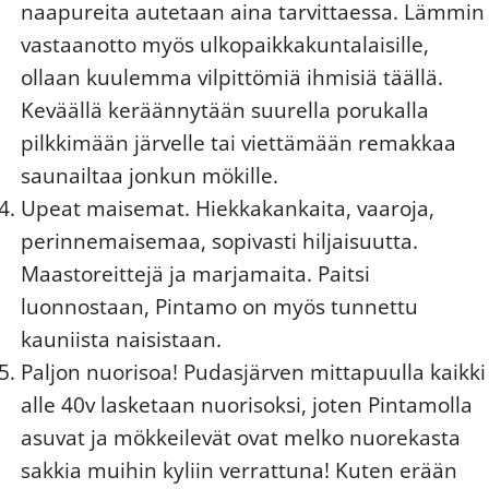
naapureita autetaan aina tarvittaessa. Lämmin
vastaanotto myös ulkopaikkakuntalaisille,
ollaan kuulemma vilpittömiä ihmisiä täällä.
Keväällä keräännytään suurella porukalla
pilkkimään järvelle tai viettämään remakkaa
saunailtaa jonkun mökille.
Upeat maisemat. Hiekkakankaita, vaaroja,
perinnemaisemaa, sopivasti hiljaisuutta.
Maastoreittejä ja marjamaita. Paitsi
luonnostaan, Pintamo on myös tunnettu
kauniista naisistaan.
Paljon nuorisoa! Pudasjärven mittapuulla kaikki
alle 40v lasketaan nuorisoksi, joten Pintamolla
asuvat ja mökkeilevät ovat melko nuorekasta
sakkia muihin kyliin verrattuna! Kuten erään