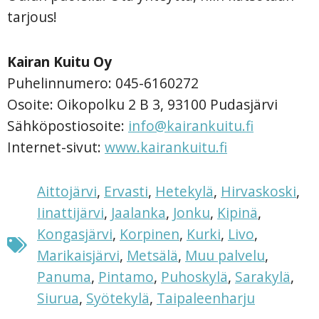
tarjous!
Kairan Kuitu Oy
Puhelinnumero: 045-6160272
Osoite: Oikopolku 2 B 3, 93100 Pudasjärvi
Sähköpostiosoite:
info@kairankuitu.fi
Internet-sivut:
www.kairankuitu.fi
Aittojärvi
,
Ervasti
,
Hetekylä
,
Hirvaskoski
,
Iinattijärvi
,
Jaalanka
,
Jonku
,
Kipinä
,
Kongasjärvi
,
Korpinen
,
Kurki
,
Livo
,
Marikaisjärvi
,
Metsälä
,
Muu palvelu
,
Panuma
,
Pintamo
,
Puhoskylä
,
Sarakylä
,
Siurua
,
Syötekylä
,
Taipaleenharju