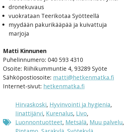
dronekuvaus
vuokrataan Teerikotaa Syötteellä
myydään pakurikääpää ja kuivattuja
marjoja
Matti Kinnunen
Puhelinnumero: 040 593 4310
Osoite: Riihikummuntie 4, 93289 Syöte
Sähköpostiosoite:
matti@hetkenmatka.fi
Internet-sivut:
hetkenmatka.fi
Hirvaskoski
,
Hyvinvointi ja hygienia
,
Iinattijärvi
,
Kurenalus
,
Livo
,
Luonnontuotteet
,
Metsälä
,
Muu palvelu
,
Pintamo
,
Sarakylä
,
Syötekylä
,