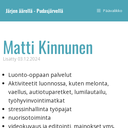
Järjen äärellä - Pudasjärvellä
Päävalikko
Matti Kinnunen
Lisätty
03.12.2024
Luonto-oppaan palvelut
Aktiviteetit luonnossa, kuten melonta,
vaellus, autiotuparetket, lumilautailu,
työhyvinvointimatkat
stressinhallinta työpajat
nuorisotoiminta
videokuvaus ja editointi, mainokset yms.