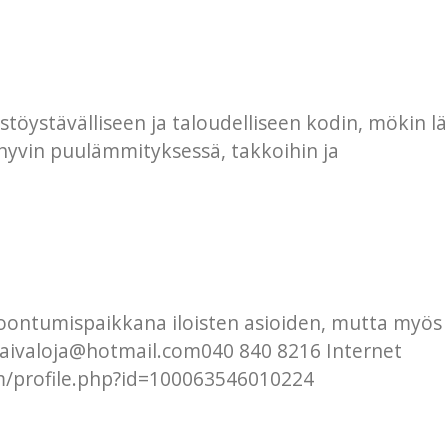
istöystävälliseen ja taloudelliseen kodin, mökin 
u hyvin puulämmityksessä, takkoihin ja
ntumispaikkana iloisten asioiden, mutta myös kat
taivaloja@hotmail.com040 840 8216 Internet
/profile.php?id=100063546010224