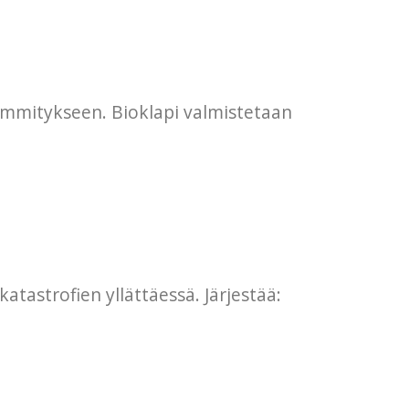
lämmitykseen. Bioklapi valmistetaan
astrofien yllättäessä. Järjestää: