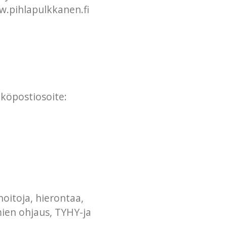
w.pihlapulkkanen.fi
hköpostiosoite:
oitoja, hierontaa,
ien ohjaus, TYHY-ja