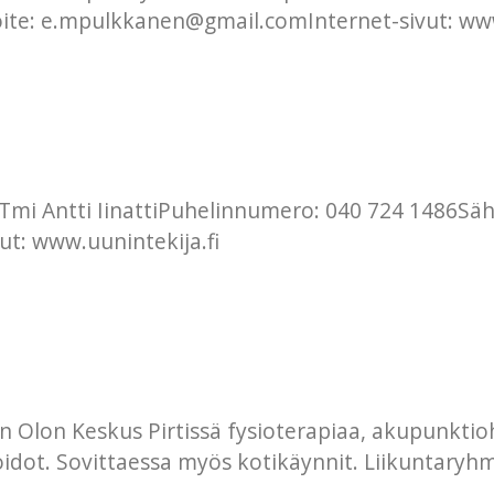
oite: e.mpulkkanen@gmail.comInternet-sivut: ww
. Tmi Antti IinattiPuhelinnumero: 040 724 1486Sä
ut: www.uunintekija.fi
 Olon Keskus Pirtissä fysioterapiaa, akupunktioh
dot. Sovittaessa myös kotikäynnit. Liikuntaryhm