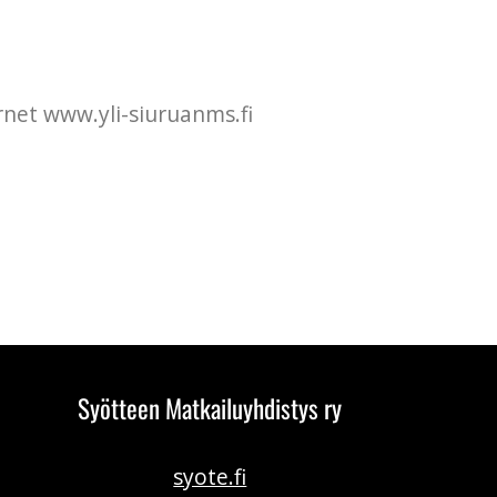
rnet www.yli-siuruanms.fi
Syötteen Matkailuyhdistys ry
syote.fi