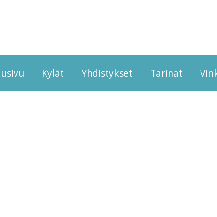
tusivu
Kylät
Yhdistykset
Tarinat
Vink