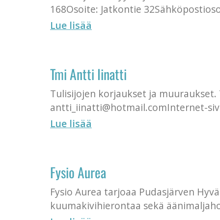
168Osoite: Jatkontie 32Sähköpostios
Lue lisää
Tmi Antti Iinatti
Tulisijojen korjaukset ja muuraukset
antti_iinatti@hotmail.comInternet-siv
Lue lisää
Fysio Aurea
Fysio Aurea tarjoaa Pudasjärven Hyvän
kuumakivihierontaa sekä äänimaljahoi