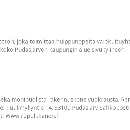
ttori, joka toimittaa huippunopeita valokuituyhte
 koko Pudasjärven kaupungin alue sivukylineen,
 sekä monipuolista rakennuskone vuokrausta. Re
 Tuulimyllyntie 14, 93100 PudasjärviSähköposti
t: Www.rppulkkanen.fi