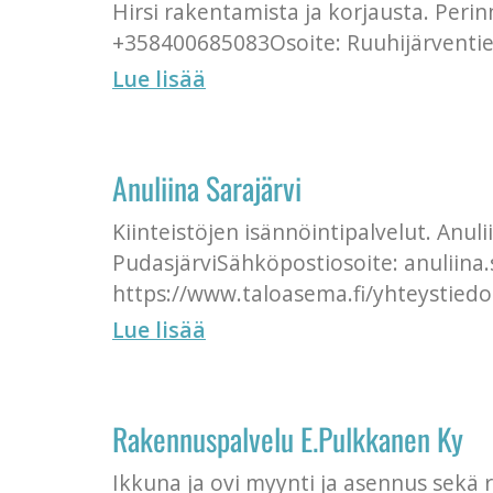
Hirsi rakentamista ja korjausta. Peri
+358400685083Osoite: Ruuhijärventie 1
Lue lisää
Anuliina Sarajärvi
Kiinteistöjen isännöintipalvelut. Anu
PudasjärviSähköpostiosoite: anuliina.
https://www.taloasema.fi/yhteystiedo
Lue lisää
Rakennuspalvelu E.Pulkkanen Ky
Ikkuna ja ovi myynti ja asennus sek