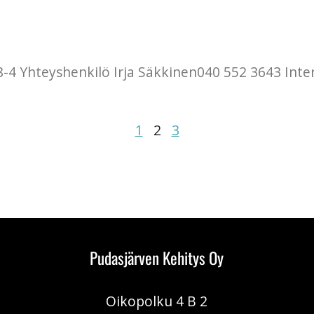
-4 Yhteyshenkilö Irja Säkkinen040 552 3643 Inte
1
2
3
Pudasjärven Kehitys Oy
Oikopolku 4 B 2