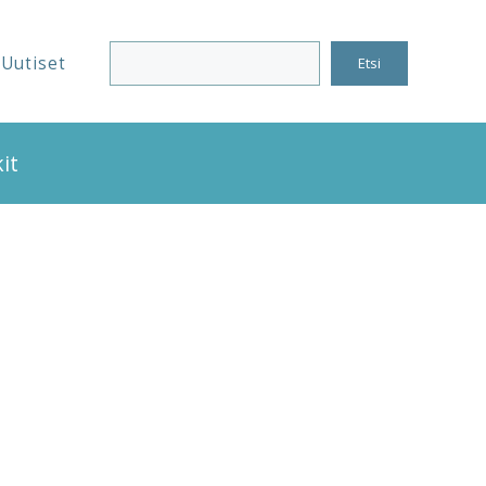
Uutiset
Etsi
it