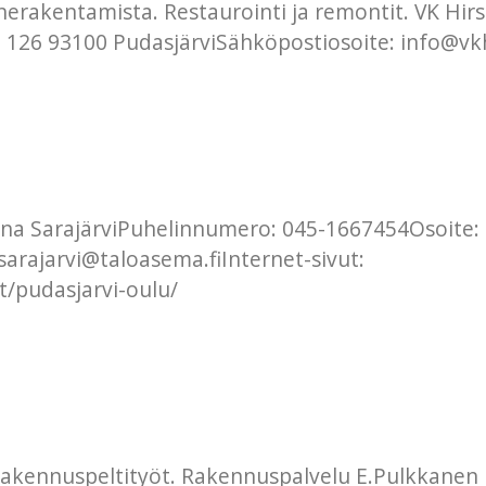
nnerakentamista. Restaurointi ja remontit. VK Hi
26 93100 PudasjärviSähköpostiosoite: info@vkhirs
liina SarajärviPuhelinnumero: 045-1667454Osoite: 
sarajarvi@taloasema.fiInternet-sivut:
t/pudasjarvi-oulu/
ä rakennuspeltityöt. Rakennuspalvelu E.Pulkkane