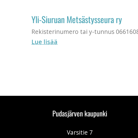
Yli-Siuruan Metsästysseura ry
Rekisterinumero tai y-tunnus 0661608
Lue lisää
Pudasjärven kaupunki
Varsitie 7