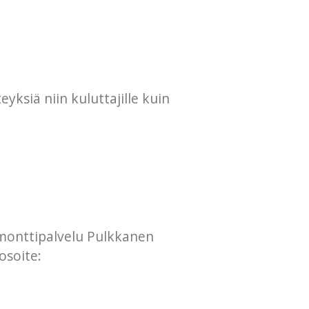
yksiä niin kuluttajille kuin
monttipalvelu Pulkkanen
osoite: