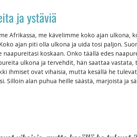
ita ja ystäviä
e Afrikassa, me kävelimme koko ajan ulkona, ko
oko ajan piti olla ulkona ja uida tosi paljon. Su
e naapureitasi koskaan. Onko täällä edes naapur
ureita ulkona ja tervehdit, hän saattaa vastata, ta
kki ihmiset ovat vihaisia, mutta kesällä he tulevat 
si. Silloin alan puhua heille säästä, marjoista ja sä