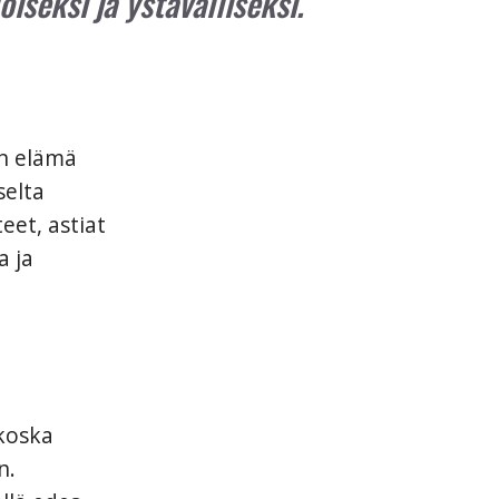
oiseksi ja ystävälliseksi.
en elämä
selta
eet, astiat
a ja
koska
n.