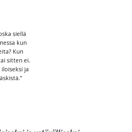
ska siellä
omessa kun
eita? Kun
i sitten ei.
iloiseksi ja
äskistä.”