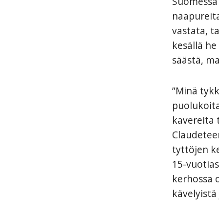
Suomessa 
naapureita
vastata, ta
kesällä he 
säästä, mar
”Minä tykk
puolukoita
kavereita 
Claudeteen
tyttöjen k
15-vuotias
kerhossa o
kävelyistä