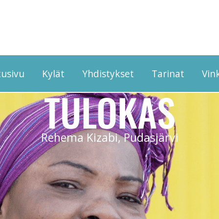
tusivu
Kylät
Yhdistykset
Tarinat
Vink
TULOKAS
Rehema Kizabi, Pudasjärvi