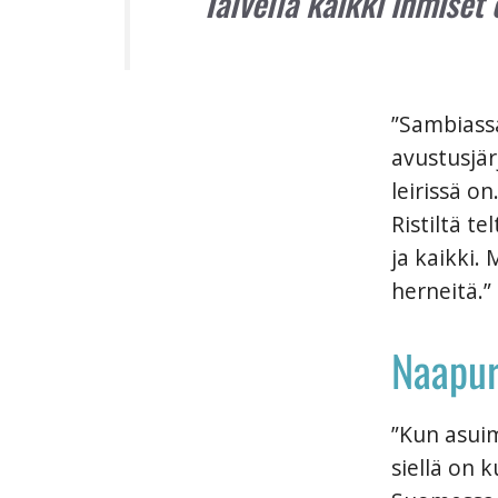
Talvella kaikki ihmiset 
”Sambiassa
avustusjär
leirissä o
Ristiltä t
ja kaikki.
herneitä.”
Naapur
”Kun asui
siellä on k