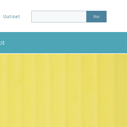
Uutiset
Etsi
it