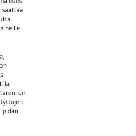
llä edes
n saattaa
mutta
a heille
a,
jon
si
:lla
täreni on
tyttöjen
ä pidän