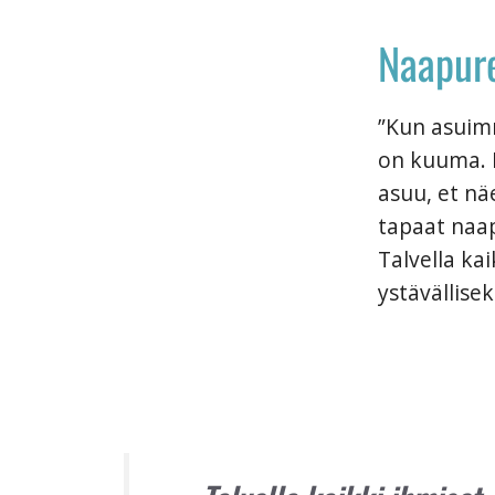
Naapure
”Kun asuimm
on kuuma. K
asuu, et nä
tapaat naap
Talvella kai
ystävällisek