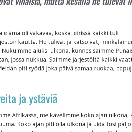
ovat vihaisia, mutta kesällä he tulevat il
 elämä oli vakavaa, koska leirissä kaikki tuli
jestön kautta. He tulivat ja katsoivat, minkälain
n. Nukuimme aluksi ulkona, kunnes saimme Punai
eltan, jossa nukkua. Saimme järjestöltä kaikki vaatt
 Meidän piti syödä joka päivä samaa ruokaa, papuj
eita ja ystäviä
mme Afrikassa, me kävelimme koko ajan ulkona, 
uuma. Koko ajan piti olla ulkona ja uida tosi paljo