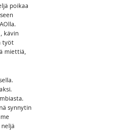
eljä poikaa
iseen
AOlla.
, kävin
 työt
ä miettiä,
ella.
aksi.
mbiasta.
inä synnytin
imme
 neljä