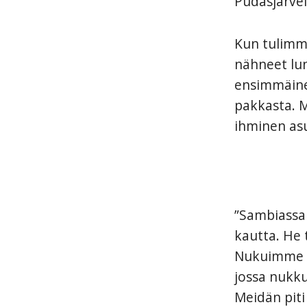
Pudasjärvel
Kun tulimm
nähneet lun
ensimmäinen 
pakkasta. 
ihminen asu
”Sambiassa 
kautta. He 
Nukuimme al
jossa nukkua
Meidän piti