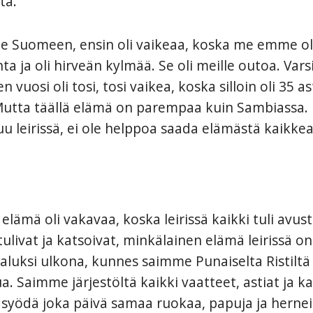
tä.
e Suomeen, ensin oli vaikeaa, koska me emme ol
ta ja oli hirveän kylmää. Se oli meille outoa. Vars
vuosi oli tosi, tosi vaikea, koska silloin oli 35 a
Mutta täällä elämä on parempaa kuin Sambiassa.
u leirissä, ei ole helppoa saada elämästä kaikkea i
elämä oli vakavaa, koska leirissä kaikki tuli avus
tulivat ja katsoivat, minkälainen elämä leirissä on
uksi ulkona, kunnes saimme Punaiselta Ristiltä 
. Saimme järjestöltä kaikki vaatteet, astiat ja ka
 syödä joka päivä samaa ruokaa, papuja ja hernei