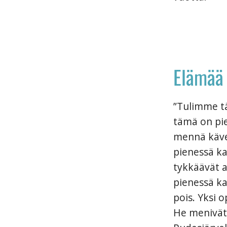
Elämää 
”Tulimme t
tämä on pie
mennä kävel
pienessä ka
tykkäävät a
pienessä ka
pois. Yksi o
He menivät