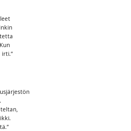
leet
inkin
stetta
 Kun
rti.”
tusjärjestön
.
teltan,
ikki.
tä.”