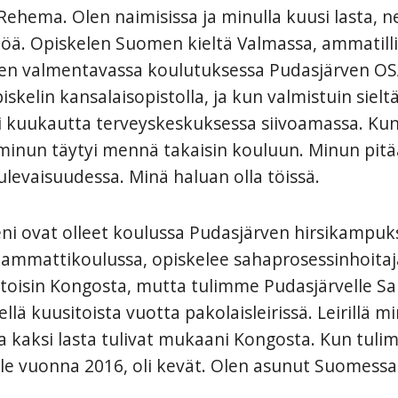
Rehema. Olen naimisissa ja minulla kuusi lasta, n
ttöä. Opiskelen Suomen kieltä Valmassa, ammatill
en valmentavassa koulutuksessa Pudasjärven OS
skelin kansalaisopistolla, ja kun valmistuin sieltä
i kuukautta terveyskeskuksessa siivoamassa. Kun
minun täytyi mennä takaisin kouluun. Minun pitä
ulevaisuudessa. Minä haluan olla töissä.
eni ovat olleet koulussa Pudasjärven hirsikampuks
ammattikoulussa, opiskelee sahaprosessinhoitaj
oisin Kongosta, mutta tulimme Pudasjärvelle Sa
llä kuusitoista vuotta pakolaisleirissä. Leirillä m
 ja kaksi lasta tulivat mukaani Kongosta. Kun tul
le vuonna 2016, oli kevät. Olen asunut Suomessa