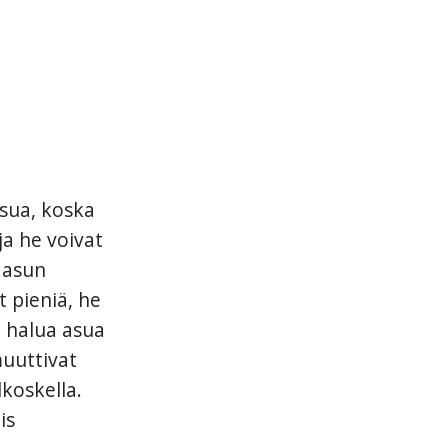
sua, koska
ja he voivat
 asun
t pieniä, he
t halua asua
muuttivat
lkoskella.
is