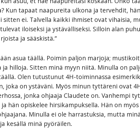
kun asuu, et näe naapureitasi koskaan. Onko tää
? Kun tapaat naapureita ulkona ja tervehdit, hä
i sitten ei. Talvella kaikki ihmiset ovat vihaisia, 
tulevat iloiseksi ja ystävälliseksi. Silloin alan puhu
joista ja sääskistä.”
ään asua täällä. Poimin paljon marjoja; mustikoit
 ja hilloja. Sitten minä myyn niitä. Minulla on pal
täällä. Olen tutustunut 4H-toiminnassa esimerkik
, joka on ystäväni. Myös minun tyttäreni ovat 4H
erhossa, jonka ohjaaja Claudete on. Vanhempi tyt
 ja hän opiskelee hirsikampuksella. Hän on myös 
hjaajana. Minulla ei ole harrastuksia, mutta min
 ja kesällä minä pyöräilen.