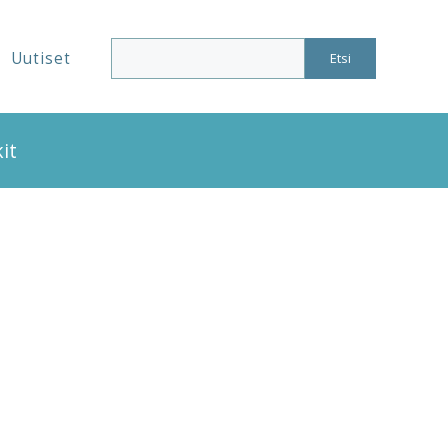
Uutiset
Etsi
it