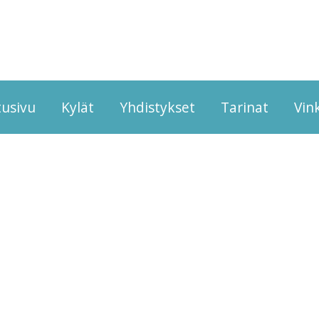
tusivu
Kylät
Yhdistykset
Tarinat
Vink
Asuminen ja työskentely Pudasjärvellä