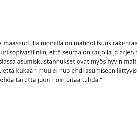
ä maaseudulla monella on mahdollisuus rakentaa oma
ri sopivasti niin, että seuraa on tarjolla ja arje
siassa asumiskustannukset ovat myös hyvin malti
 että kukaan muu ei huolehdi asumiseen liittyvist
ehdä tai että juuri noin pitää tehdä.”