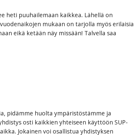
see heti puuhailemaan kaikkea. Lähellä on
 vuodenaikojen mukaan on tarjolla myös erilaisia
maan eikä ketään näy missään! Talvella saa
lia, pidämme huolta ympäristöstämme ja
hdistys osti kaikkien yhteiseen käyttöön SUP-
ikka. Jokainen voi osallistua yhdistyksen