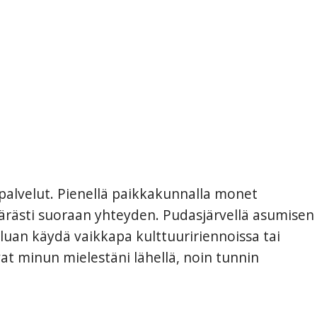
t palvelut. Pienellä paikkakunnalla monet
ppärästi suoraan yhteyden. Pudasjärvellä asumisen
luan käydä vaikkapa kulttuuririennoissa tai
t minun mielestäni lähellä, noin tunnin