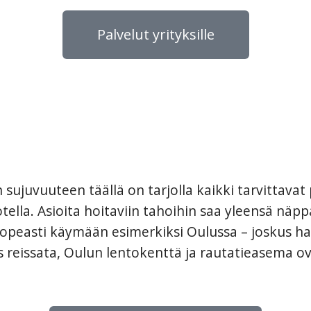
Palvelut yrityksille
 sujuvuuteen täällä on tarjolla kaikki tarvittava
otella. Asioita hoitaviin tahoihin saa yleensä nä
 nopeasti käymään esimerkiksi Oulussa – joskus ha
eissata, Oulun lentokenttä ja rautatieasema ova