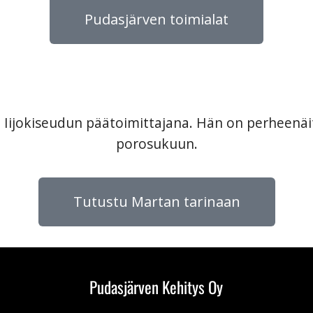
Pudasjärven toimialat
i Iijokiseudun päätoimittajana. Hän on perheenäi
porosukuun.
Tutustu Martan tarinaan
Pudasjärven Kehitys Oy