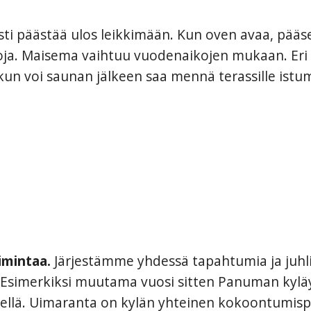
esti päästää ulos leikkimään. Kun oven avaa, pää
stoja. Maisema vaihtuu vuodenaikojen mukaan. Eri
kun voi saunan jälkeen saa mennä terassille istu
imintaa.
Järjestämme yhdessä tapahtumia ja juh
 Esimerkiksi muutama vuosi sitten Panuman kyläy
rvellä. Uimaranta on kylän yhteinen kokoontumispa