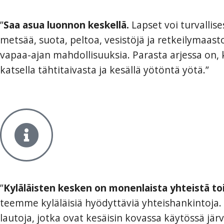
”
Saa asua luonnon keskellä.
Lapset voi turvallis
metsää, suota, peltoa, vesistöjä ja retkeilymaa
vapaa-ajan mahdollisuuksia. Parasta arjessa on, 
katsella tähtitaivasta ja kesällä yötöntä yötä.”
”
Kyläläisten kesken on monenlaista yhteistä to
teemme kyläläisiä hyödyttäviä yhteishankintoja.
lautoja, jotka ovat kesäisin kovassa käytössä jä