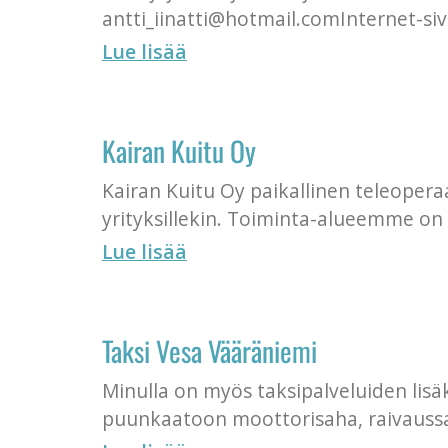
antti_iinatti@hotmail.comInternet-siv
Lue lisää
Kairan Kuitu Oy
Kairan Kuitu Oy paikallinen teleoperaa
yrityksillekin. Toiminta-alueemme on
Lue lisää
Taksi Vesa Vääräniemi
Minulla on myös taksipalveluiden lisäk
puunkaatoon moottorisaha, raivaussa