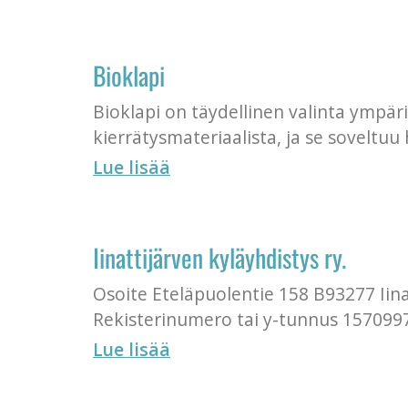
Bioklapi
Bioklapi on täydellinen valinta ympär
kierrätysmateriaalista, ja se soveltu
Lue lisää
Iinattijärven kyläyhdistys ry.
Osoite Eteläpuolentie 158 B93277 Iina
Rekisterinumero tai y-tunnus 157099
Lue lisää