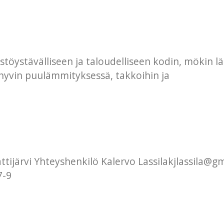
istöystävälliseen ja taloudelliseen kodin, mökin 
u hyvin puulämmityksessä, takkoihin ja
ttijärvi Yhteyshenkilö Kalervo Lassilakjlassila@
7-9