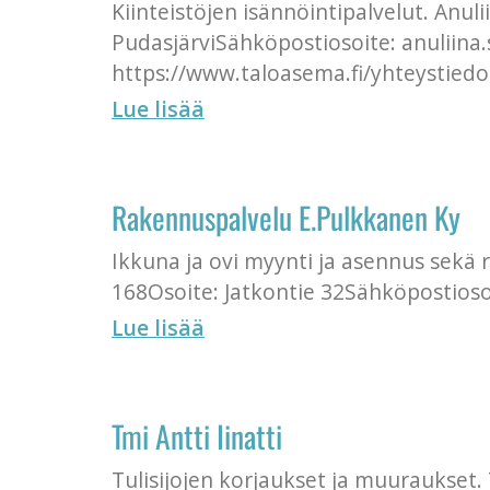
Kiinteistöjen isännöintipalvelut. Anu
PudasjärviSähköpostiosoite: anuliina.
https://www.taloasema.fi/yhteystiedo
Lue lisää
Rakennuspalvelu E.Pulkkanen Ky
Ikkuna ja ovi myynti ja asennus sek
168Osoite: Jatkontie 32Sähköpostios
Lue lisää
Tmi Antti Iinatti
Tulisijojen korjaukset ja muuraukset