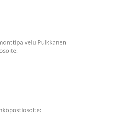
monttipalvelu Pulkkanen
osoite:
hköpostiosoite: