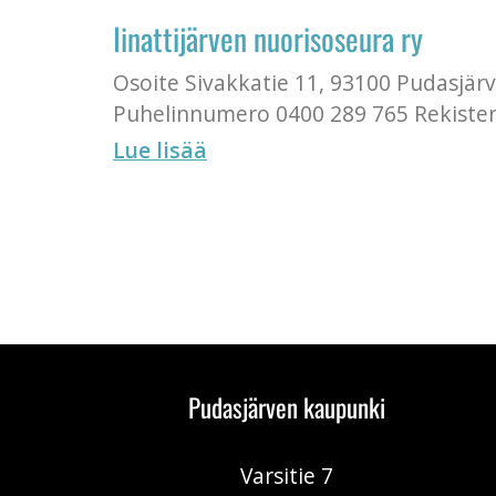
Iinattijärven nuorisoseura ry
Osoite Sivakkatie 11, 93100 Pudasjär
Puhelinnumero 0400 289 765 Rekister
Lue lisää
Pudasjärven kaupunki
Varsitie 7