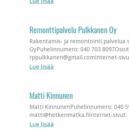
Lue lisää
Remonttipalvelu Pulkkanen Oy
Rakentamis- ja remontointi palvelua
OyPuhelinnumero: 040 703 8097Osoite:
rppulkkanen@gmail.comInternet-sivu
Lue lisää
Matti Kinnunen
Matti KinnunenPuhelinnumero: 040 59
matti@hetkenmatka.fiInternet-sivut:
Lue lisää