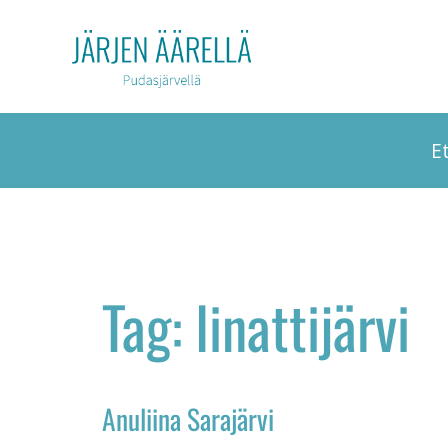
E
Tag: Iinattijärvi
Anuliina Sarajärvi