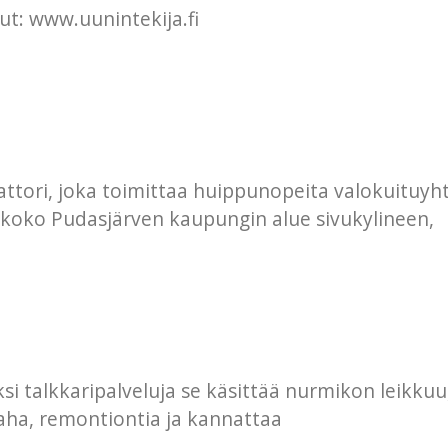
ut: www.uunintekija.fi
ttori, joka toimittaa huippunopeita valokuituyhte
 koko Pudasjärven kaupungin alue sivukylineen,
si talkkaripalveluja se käsittää nurmikon leikkuu
ha, remontiontia ja kannattaa