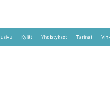
tusivu
Kylät
Yhdistykset
Tarinat
Vink