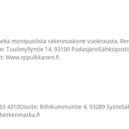
 sekä monipuolista rakennuskone vuokrausta. Re
 Tuulimyllyntie 14, 93100 PudasjärviSähköposti
t: Www.rppulkkanen.fi
3 4310Osoite: Riihikummuntie 4, 93289 SyöteSä
 hetkenmatka.fi