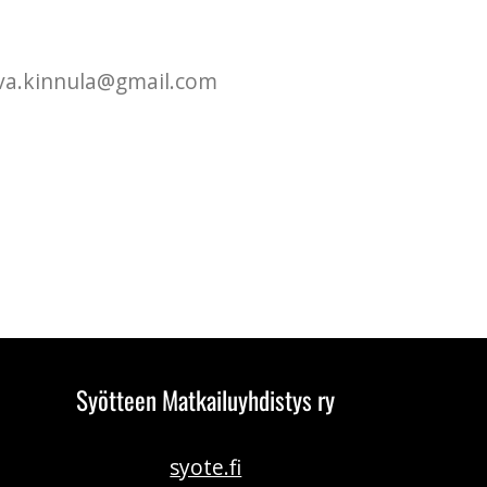
itva.kinnula@gmail.com
Syötteen Matkailuyhdistys ry
syote.fi