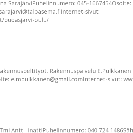
liina SarajärviPuhelinnumero: 045-1667454Osoite: 
sarajarvi@taloasema.fiInternet-sivut:
t/pudasjarvi-oulu/
ä rakennuspeltityöt. Rakennuspalvelu E.Pulkkane
oite: e.mpulkkanen@gmail.comInternet-sivut: ww
. Tmi Antti IinattiPuhelinnumero: 040 724 1486Sä