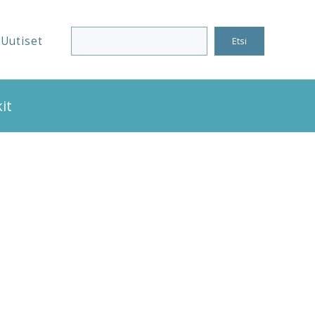
Uutiset
Etsi
it