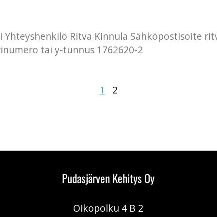
vi Yhteyshenkilö Ritva Kinnula Sähköpostisoite r
inumero tai y-tunnus 1762620-2
1
2
Pudasjärven Kehitys Oy
Oikopolku 4 B 2